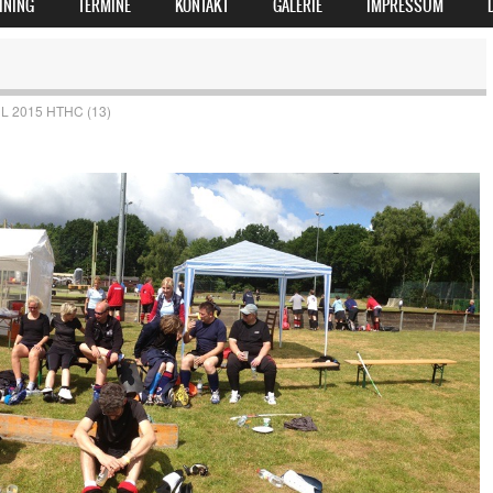
INING
TERMINE
KONTAKT
GALERIE
IMPRESSUM
L 2015 HTHC (13)