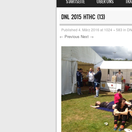
STARTSEITE
ÜBER UNS
TRA
MENU
DNL 2015 HTHC (13)
Published
4. März 2016
at
1024 × 583
in
DN
← Previous
Next →