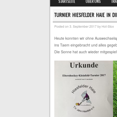
STARTSEITE
ÜBER UNS
TRA
MENU
TURNIER HIESFELDER HAIE IN D
Posted on
3. September 2017
by
Hot-Stox
Heute konnten wir ohne Auswechselspi
ins Taem eingebracht und alles gegeb
Die Sonne hat auch wieder mitgespiel