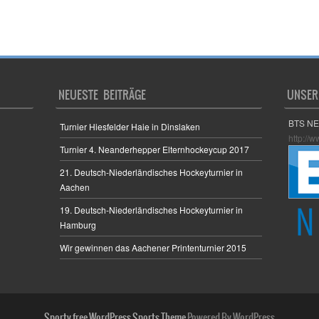
NEUESTE BEITRÄGE
UNSER
BTS N
Turnier Hiesfelder Haie in Dinslaken
http://
Turnier 4. Neanderhepper Elternhockeycup 2017
21. Deutsch-Niederländisches Hockeyturnier in
Aachen
19. Deutsch-Niederländisches Hockeyturnier in
Hamburg
Wir gewinnen das Aachener Printenturnier 2015
Sporty free WordPress Sports Theme
Powered By WordPress