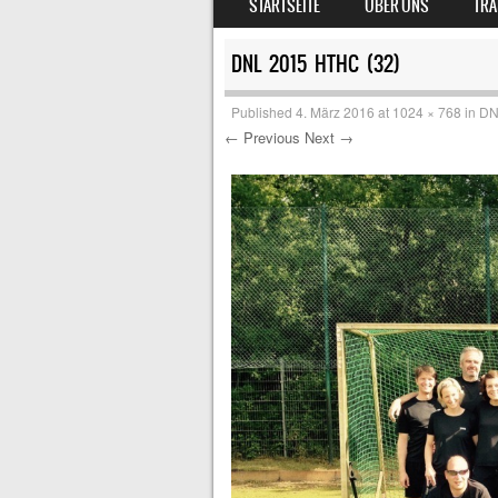
STARTSEITE
ÜBER UNS
TRA
MENU
DNL 2015 HTHC (32)
Published
4. März 2016
at
1024 × 768
in
DN
← Previous
Next →