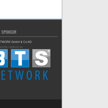
 SPONSOR
ETWORK GmbH & Co.KG
www.bts-network.de